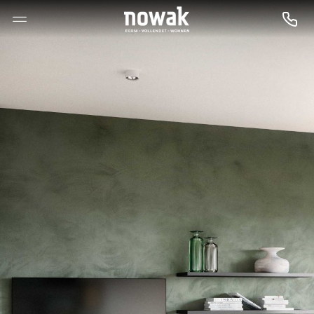
--

