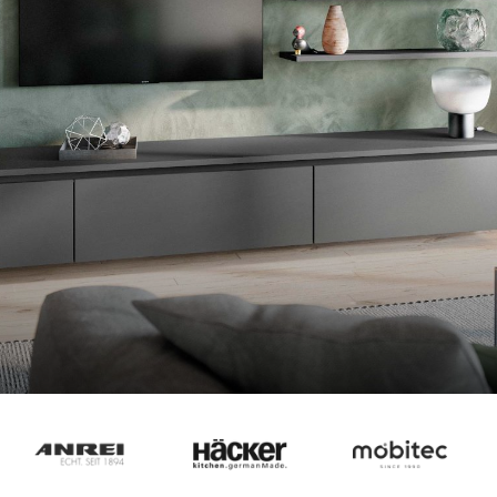
--
--