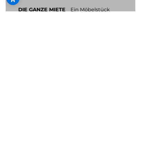
DIE GANZE MIETE
_ Ein Möbelstück
alleine macht noch kein Zuhause. Gerne
planen wir mit Ihnen alle Aspekte rund
um Ihre Wohnträume und schaffen ein
Daheim zum Wohlfühlen.
4
/ 6
Virtual Reality Planung
WILLKOMMEN IN DER ZUKUNFT
_ Wir
entführen Sie in die Welt Ihres
zukünftigen Wohntraums. Dank VR
können Sie sich schon vor dem Kauf in
Ihren neu eingerich­teten Räumen
umsehen und wohlfühlen.