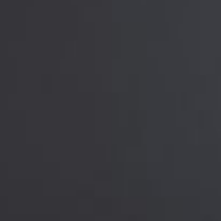
--
--