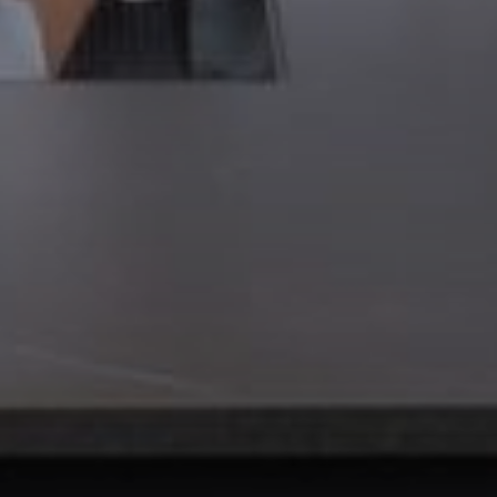
--
--