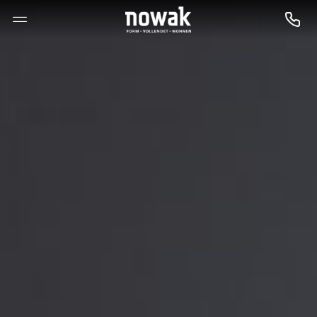
--

