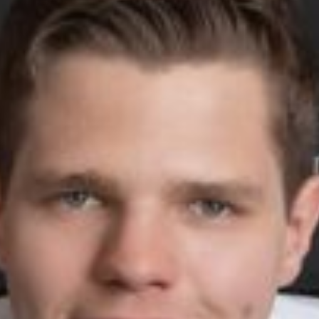
--
--