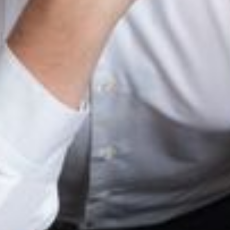
--
--