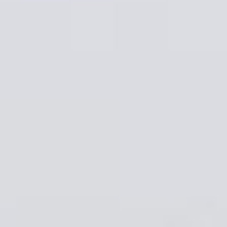
--
--