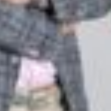
--
--