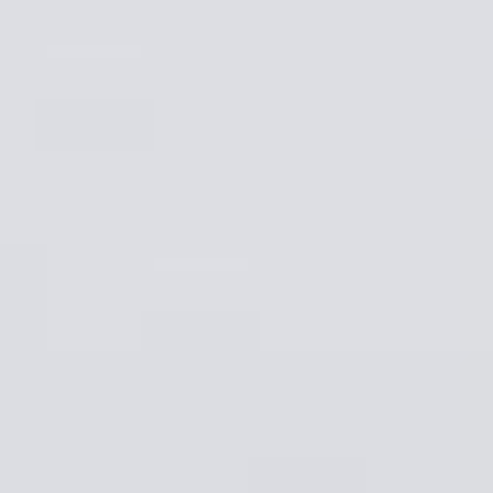
--
--