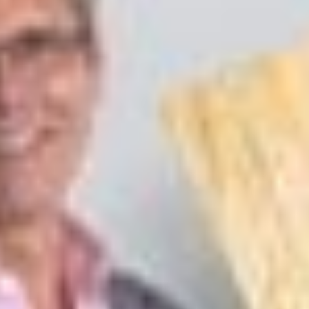
--
--