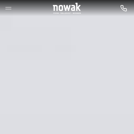
--

