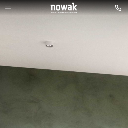
--

