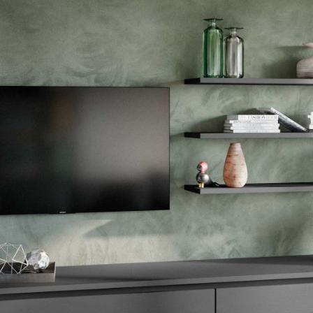
--
--