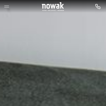
--

