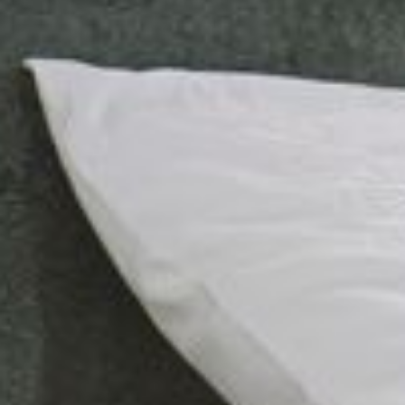
--
--