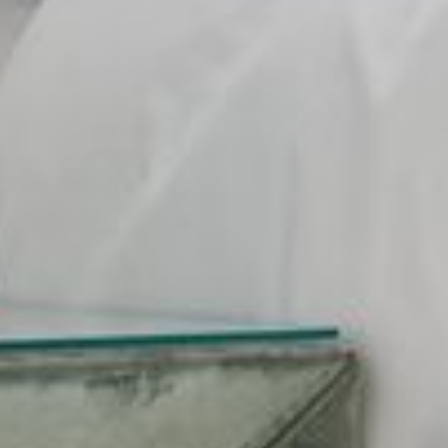
--
--