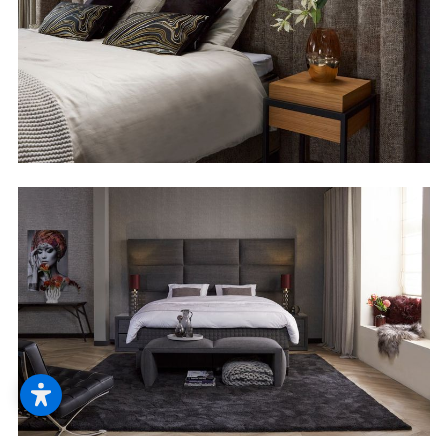
--
--