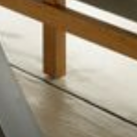
--
--