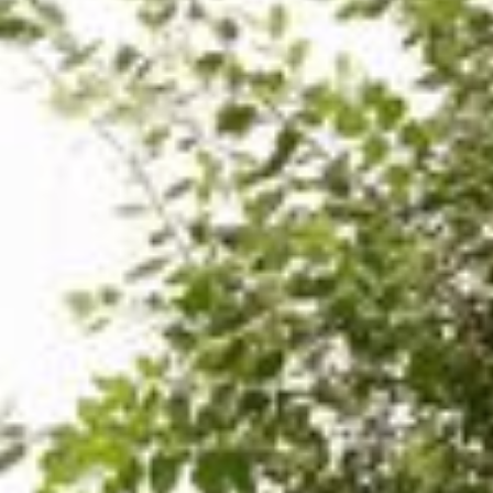
--
--