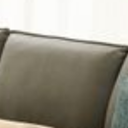
--
--