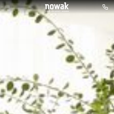
--

