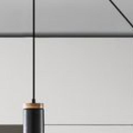
---
---