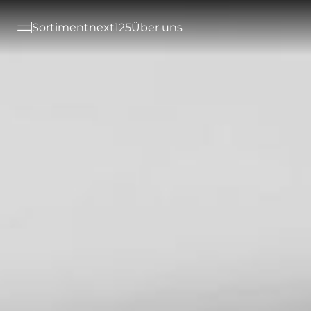
--

Sortiment
next125
Über uns