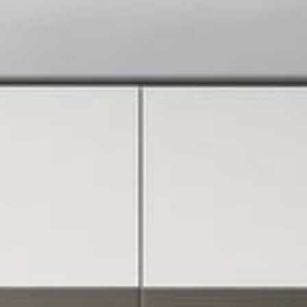
--
--