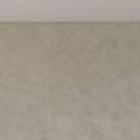
--
--