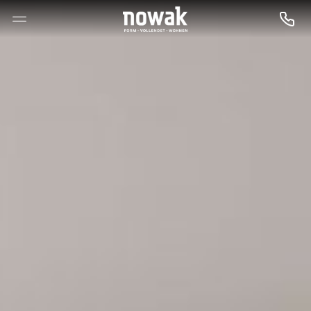
--

