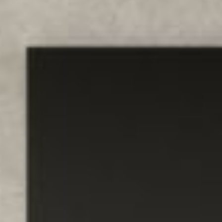
--
--