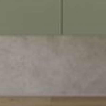
--
--