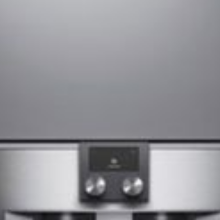
--
--