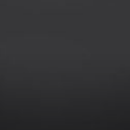
--
--