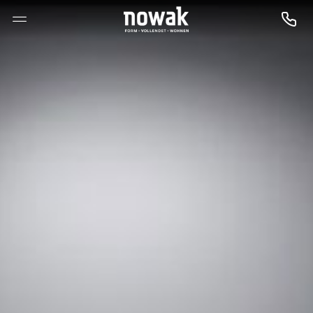
--

