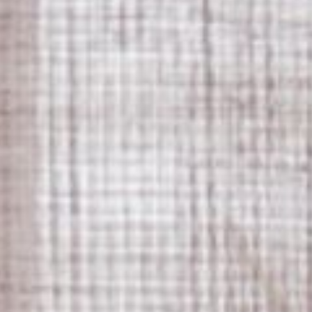
---
---