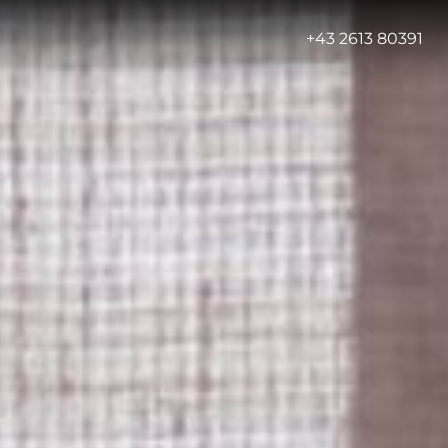
-
+43 2613 80391