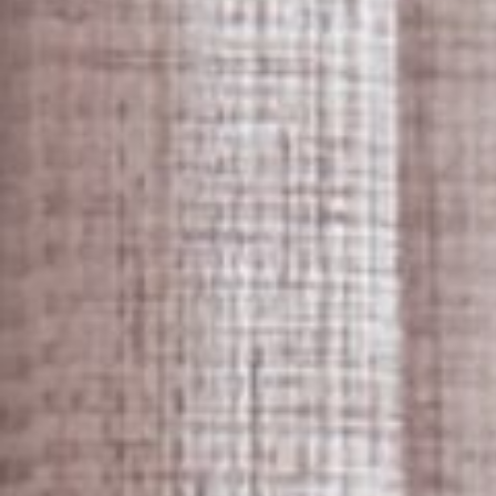
--
--