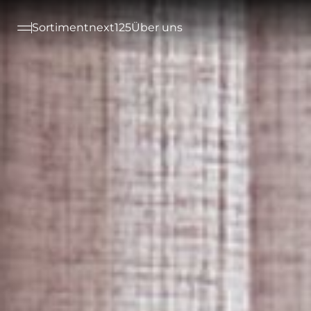
--

Sortiment
next125
Über uns