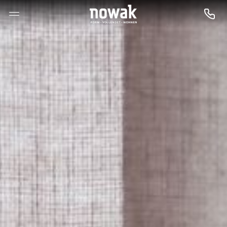
--

