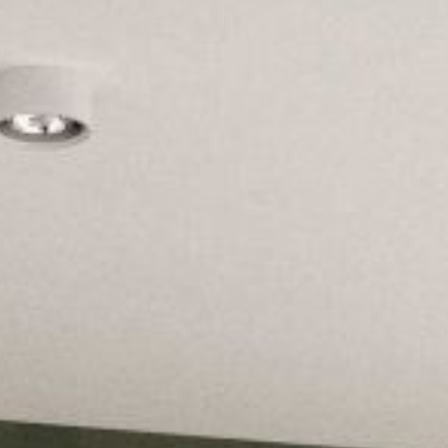
--
--