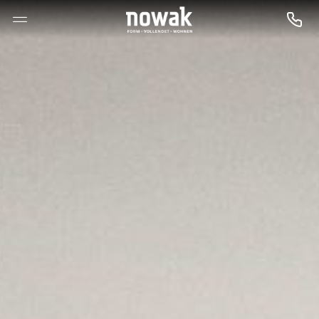
--

