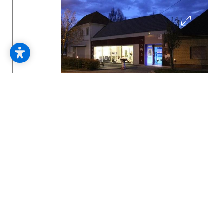
2006
seit 1.Juli sind wir stolze Partner von
Garant Möbel Austria, Österreichs
größten Möbelverband.