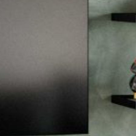
--
--