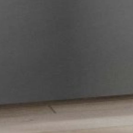
--
--