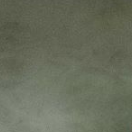
--
--