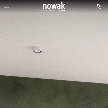
--

