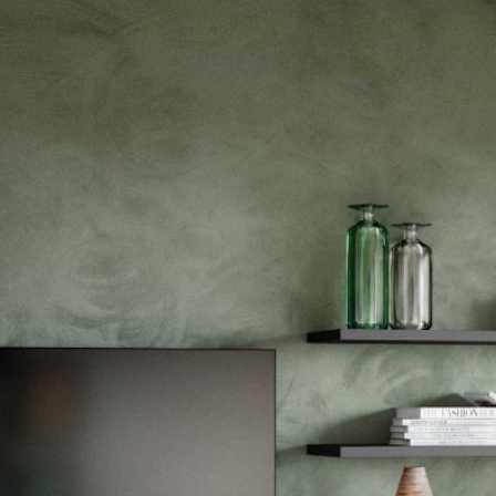
--
--