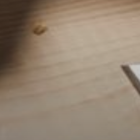
--
--