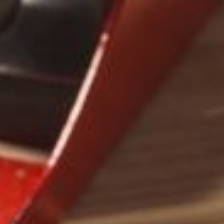
--
--