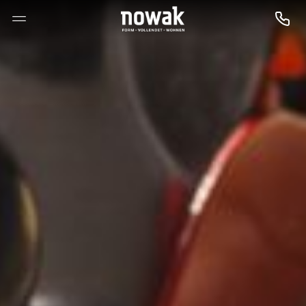
--

