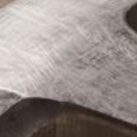
--
--