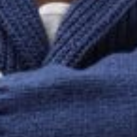
--
--