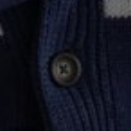
--
--