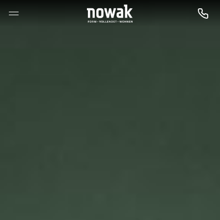
--

