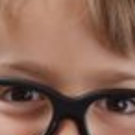
--
--