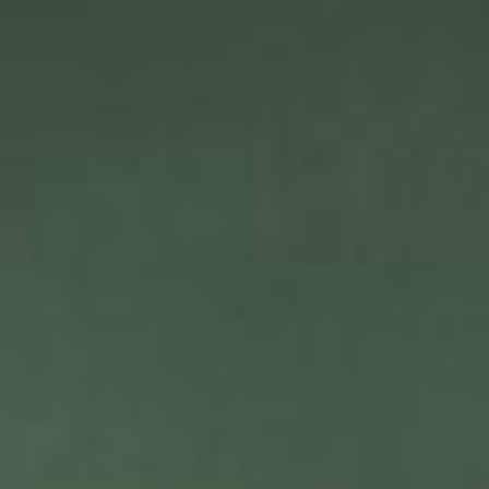
--
--