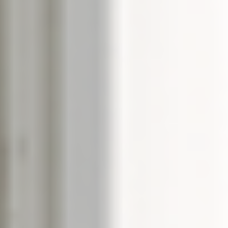
--
--