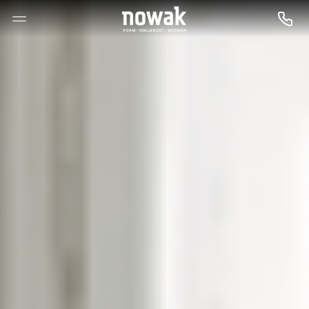
--

