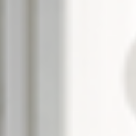
--
--