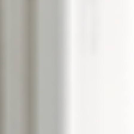
--
--