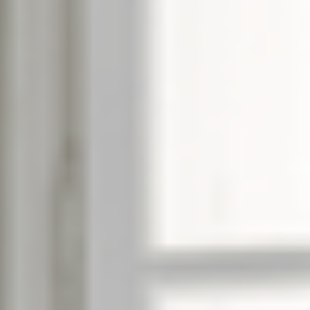
--
--