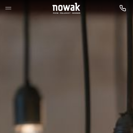
--

