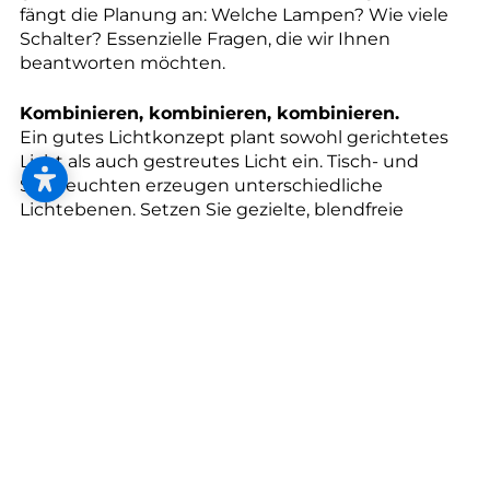
--
fängt die Planung an: Welche Lampen? Wie viele
Schalter? Essenzielle Fragen, die wir Ihnen
beantworten möchten.
Kombinieren, kombinieren, kombinieren.
Ein gutes Lichtkonzept plant sowohl gerichtetes
Licht als auch gestreutes Licht ein. Tisch- und
Stehleuchten erzeugen unterschiedliche
Lichtebenen. Setzen Sie gezielte, blendfreie
Leuchten für Schreibtische, Arbeitsflächen und
Leseecken ein. Mit Strahlern und Downloads
setzen Sie Ihre Lieblingsmöbel in Szene, während
indirektes Licht Wände oder Decken betont und
Räume offener wirken lässt.
Man sagt, 3 bis 7 überlappende Lichtinseln pro
Raum sind besser als die herkömmliche
Allgemeinbeleuchtung einer Deckenlampe mit
flachem Licht. Probieren Sie’s aus, kombinieren Sie
die Möglichkeiten.