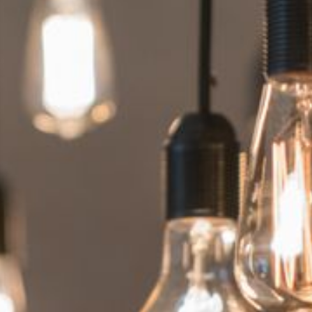
--
--